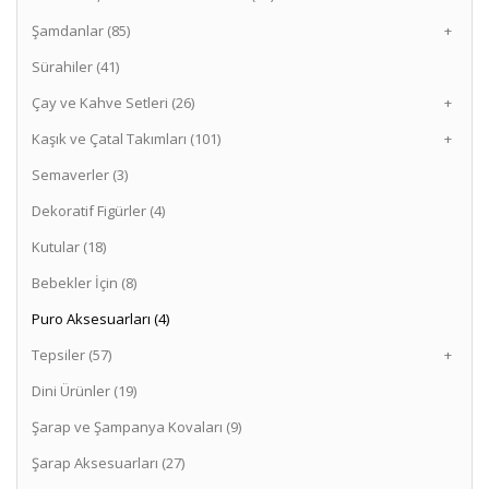
Sepete Ekle
Şamdanlar (85)
+
Sürahiler (41)
Çay ve Kahve Setleri (26)
+
Kaşık ve Çatal Takımları (101)
+
Semaverler (3)
Dekoratif Figürler (4)
Kutular (18)
Bebekler İçin (8)
Puro Aksesuarları (4)
Tepsiler (57)
+
Dini Ürünler (19)
Şarap ve Şampanya Kovaları (9)
Şarap Aksesuarları (27)