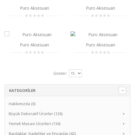
Puro Aksesuarı
Puro Aksesuarı
Puro Aksesuarı
..
Sepete Ekle
Puro Aksesuarı
Puro Aksesuarı
Puro Aksesuarı
..
Sepete Ekle
Göster:
Puro Aksesuarı
..
KATEGORILER
Sepete Ekle
Hakkımızda (0)
Puro Aksesuarı
Büyük Dekoratif Ürünler (126)
+
..
Yemek Masası Ürünleri (134)
+
Bardaklar, Kadehler ve Fincanlar (42)
+