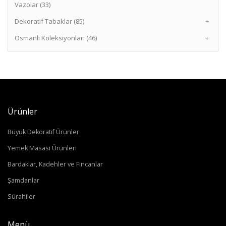
Vazolar (33)
Dekoratif Tabaklar (85)
+
Osmanlı Koleksiyonları (46)
+
Ürünler
Büyük Dekoratif Ürünler
Yemek Masası Ürünleri
Bardaklar, Kadehler ve Fincanlar
Şamdanlar
Sürahiler
Menü