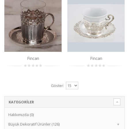
Fincan
..
Sepete Ekle
Fincan
..
Sepete Ekle
Fincan
Fincan
Göster:
KATEGORILER
Hakkımızda (0)
Büyük Dekoratif Ürünler (126)
+