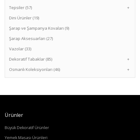
Tepsiler (57)
+
Dini Ürünler (19)
Şarap ve Şampanya Kovaları (9)
Şarap Aksesuarları (27)
Vazolar (33)
Dekoratif Tabaklar (85)
+
Osmanlı Koleksiyonları (46)
+
Ürünler
Büyük Dekoratif Ürünler
Yemek Masası Ürünleri