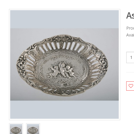
A
Pro
Avai